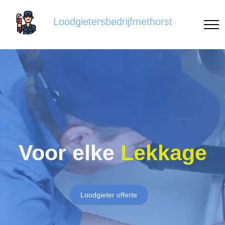
Loodgietersbedrijfmethorst
Voor elke
Lekkage
Loodgieter offerte