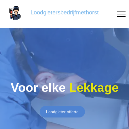
Loodgietersbedrijfmethorst
Voor elke
Lekkage
Loodgieter offerte