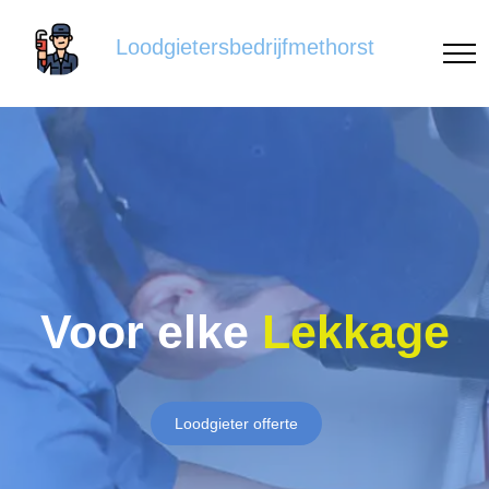
Loodgietersbedrijfmethorst
Voor elke
Lekkage
Loodgieter offerte