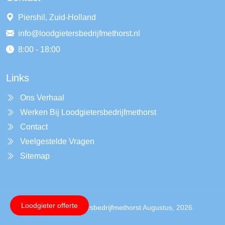
Piershil, Zuid-Holland
info@loodgietersbedrijfmethorst.nl
8:00 - 18:00
Links
Ons Verhaal
Werken Bij Loodgietersbedrijfmethorst
Contact
Veelgestelde Vragen
Sitemap
Loodgieter offerte
Copyright ©
Loodgietersbedrijfmethorst
Augustus, 2026.