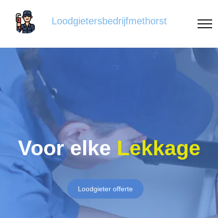
Loodgietersbedrijfmethorst
Voor elke
Lekkage
Loodgieter offerte