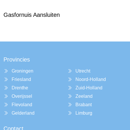
Gasfornuis Aansluiten
Provincies
Groningen
Utrecht
Friesland
Noord-Holland
Drenthe
Zuid-Holland
Overijssel
Zeeland
Flevoland
Brabant
Gelderland
Limburg
Contact