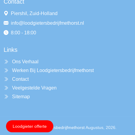
Contact
Piershil, Zuid-Holland
info@loodgietersbedrijfmethorst.nl
8:00 - 18:00
Links
Ons Verhaal
Werken Bij Loodgietersbedrijfmethorst
Contact
Veelgestelde Vragen
Sitemap
Loodgieter offerte
Copyright ©
Loodgietersbedrijfmethorst
Augustus, 2026.