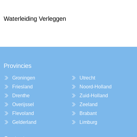
Waterleiding Verleggen
Provincies
Groningen
Utrecht
Friesland
Noord-Holland
Drenthe
Zuid-Holland
Overijssel
Zeeland
Flevoland
Brabant
Gelderland
Limburg