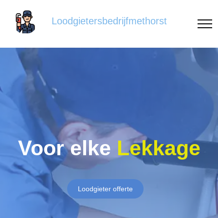
Loodgietersbedrijfmethorst
Voor elke
Lekkage
Loodgieter offerte